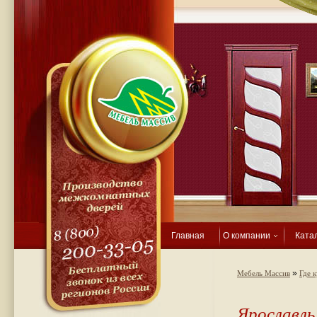
Главная
О компании
Ката
»
Мебель Массив
Где 
Ярославль