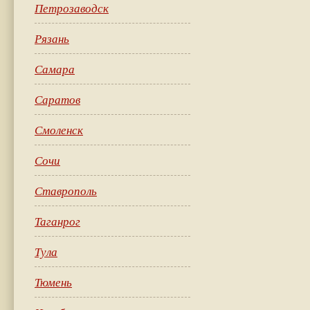
Петрозаводск
Рязань
Самара
Саратов
Смоленск
Сочи
Ставрополь
Таганрог
Тула
Тюмень