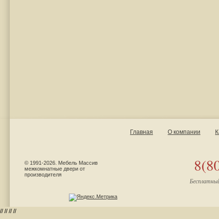
Главная
О компании
К
8(8
© 1991-2026. Мебель Массив
межкомнатные двери от
производителя
Бесплатный
//
//
//
//