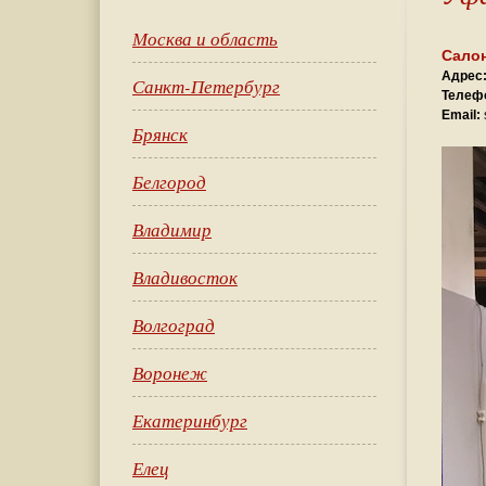
Москва и область
Салон
Адрес
Санкт-Петербург
Телеф
Email:
Брянск
Белгород
Владимир
Владивосток
Волгоград
Воронеж
Екатеринбург
Елец