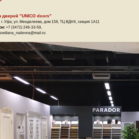
 дверей "UNICO doors"
:
г. Уфа, ул. Менделеева, дом 158, ТЦ ВДНХ, секция 1А11
он:
+7 (3472) 246-33-59,
svetlana_nailevna@mail.ru