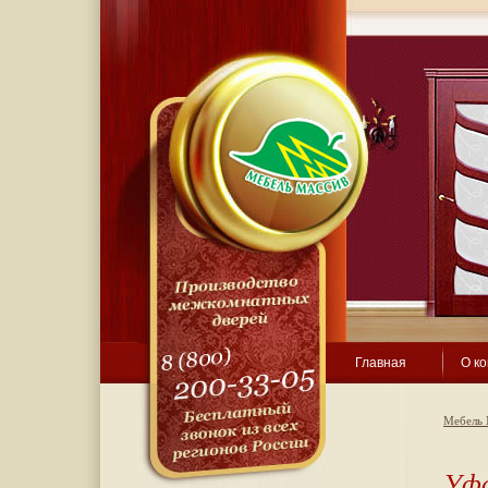
Главная
О к
Мебель 
Уф