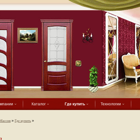
омпании
Каталог
Где купить
Технологии
»
»
Массив
Где купить
а