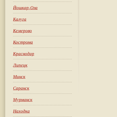
Йошкар-Ола
Калуга
Кемерово
Кострома
Краснодар
Липецк
Минск
Саранск
Мурманск
Находка