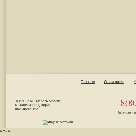
Главная
О компании
К
8(8
© 1991-2026. Мебель Массив
межкомнатные двери от
производителя
Бесплатный
//
//
//
//