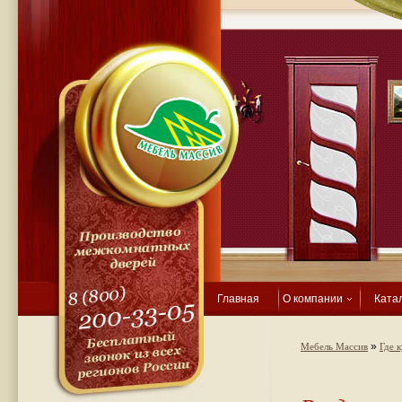
Главная
О компании
Ката
»
Мебель Массив
Где 