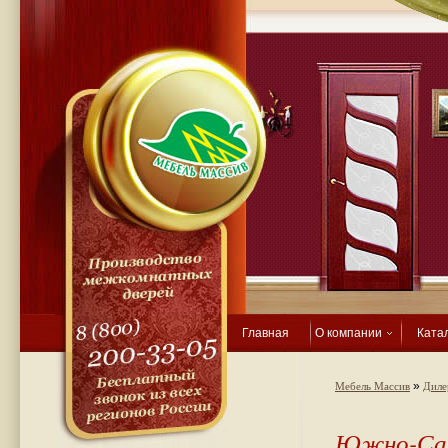
Главная
О компании
Ката
»
Мебель Массив
Диле
Южно-Сах